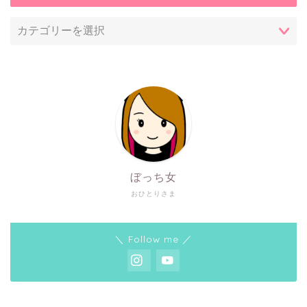
ぼっち女
おひとりさま
＼ Follow me ／