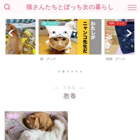
猫さんたちとぼっち女の暮らし
猫 グッズ
猫柄 グッズ
猫 グッズ
猫柄 グッズ
― TAG ―
教養
飼い主