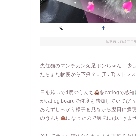
記事内に商品プロ
先住猫のマンチカン短足ポンちゃん 少
たらまた軟便から下痢？に(T . T)ストレ
日を跨いで4度のうんち
をcatlogで感知
がcatlog boardで何度も感知して
あえずしっかり様子を見ながら翌日に病
のうんち
になったので病院にはいきま