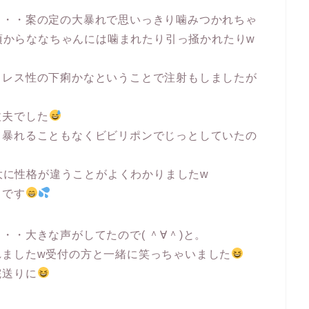
・・・案の定の大暴れで思いっきり噛みつかれちゃ
頃からななちゃんには噛まれたり引っ掻かれたりw
トレス性の下痢かなということで注射もしましたが
丈夫でした
て暴れることもなくビビリポンでじっとしていたの
大に性格が違うことがよくわかりましたw
うです
・大きな声がしてたので( ＾∀＾)と。
れましたw受付の方と一緒に笑っちゃいました
院送りに
。