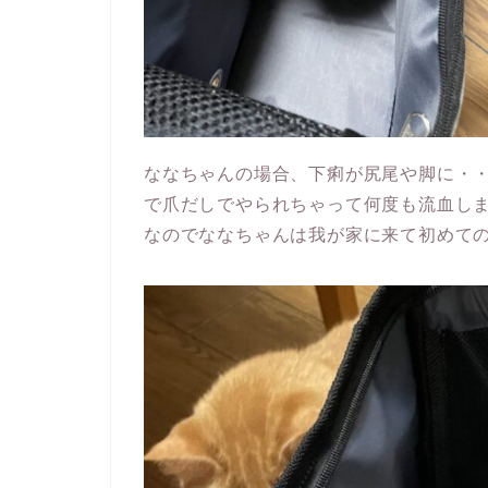
ななちゃんの場合、下痢が尻尾や脚に・
で爪だしでやられちゃって何度も流血し
なのでななちゃんは我が家に来て初めて