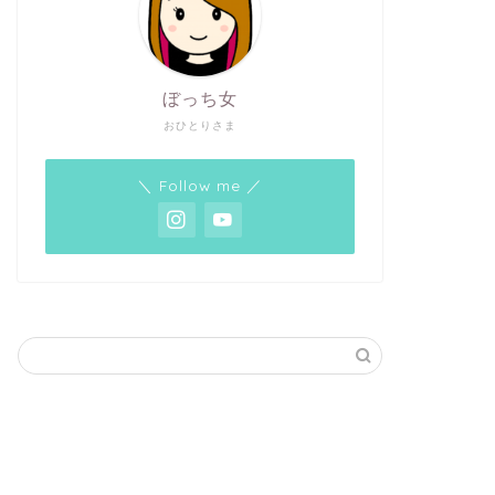
ぼっち女
おひとりさま
＼ Follow me ／