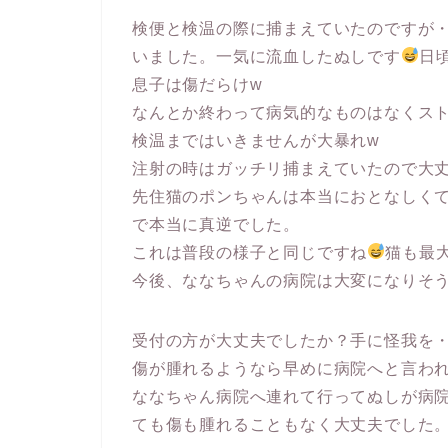
検便と検温の際に捕まえていたのですが
いました。一気に流血したぬしです
日
息子は傷だらけw
なんとか終わって病気的なものはなくス
検温まではいきませんが大暴れw
注射の時はガッチリ捕まえていたので大
先住猫のポンちゃんは本当におとなしく
で本当に真逆でした。
これは普段の様子と同じですね
猫も最
今後、ななちゃんの病院は大変になりそ
受付の方が大丈夫でしたか？手に怪我を・・
傷が腫れるようなら早めに病院へと言わ
ななちゃん病院へ連れて行ってぬしが病
ても傷も腫れることもなく大丈夫でした