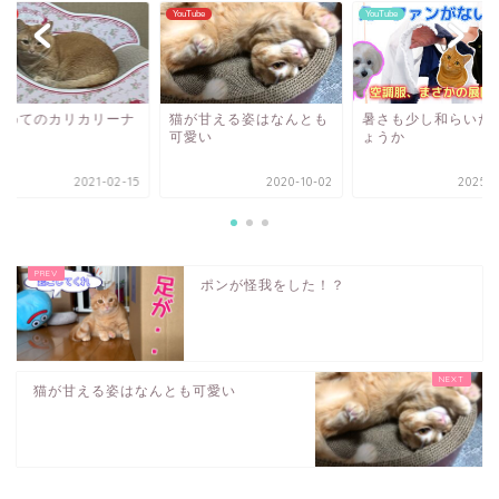
ube
YouTube
YouTube
じめてのカリカリーナ
猫が甘える姿はなんとも
暑さも少し和らいだ
可愛い
ょうか
2021-02-15
2020-10-02
2025-0
ポンが怪我をした！？
猫が甘える姿はなんとも可愛い