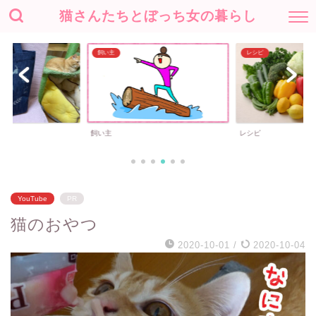
猫さんたちとぼっち女の暮らし
飼い主
レシピ
飼い主
レシピ
YouTube
PR
猫のおやつ
2020-10-01
/
2020-10-04