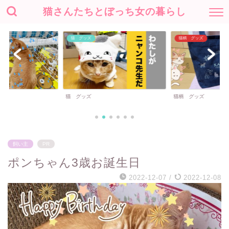
猫さんたちとぼっち女の暮らし
猫 グッズ
猫柄 グッズ
猫 グッズ
猫柄 グッズ
飼い主
PR
ポンちゃん3歳お誕生日
2022-12-07
/
2022-12-08