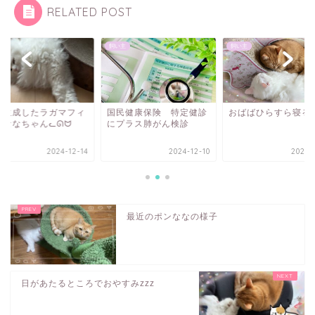
RELATED POST
主
飼い主
飼い主
Iで生成したラガマフィ
国民健康保険 特定健診
おばばひらすら寝る
 ななちゃんᓚᘏᗢ
にプラス肺がん検診
2024-12-14
2024-12-10
2023-0
最近のポンななの様子
日があたるところでおやすみzzz