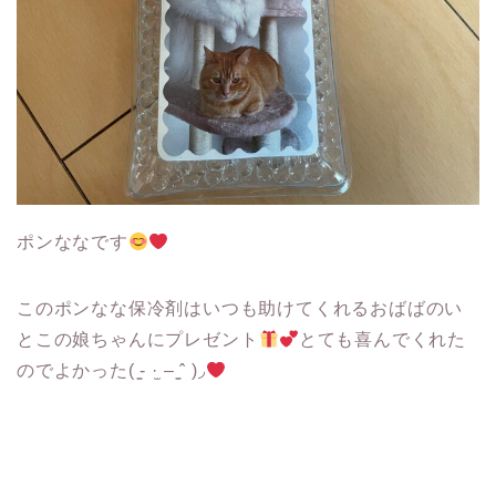
ポンななです
このポンなな保冷剤はいつも助けてくれるおばばのい
とこの娘ちゃんにプレゼント
とても喜んでくれた
のでよかった( ̳- ·̫ – ̳ˆ )◞