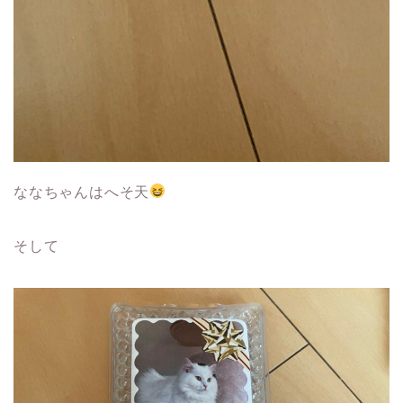
ななちゃんはへそ天
そして