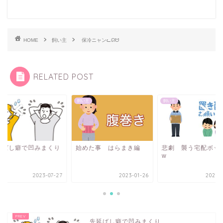
HOME
飼い主
保冷ニャンᓚᘏᗢ
RELATED POST
主
飼い主
飼い主
延ばし癖で凹みまくり
始めた事 はらまき編
悲劇 襲う宅配ボッ
w
2023-07-27
2023-01-26
2023-0
先延ばし癖で凹みまくり