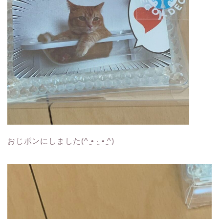
おじポンにしました(^ ̳• ·̫ • ̳^)