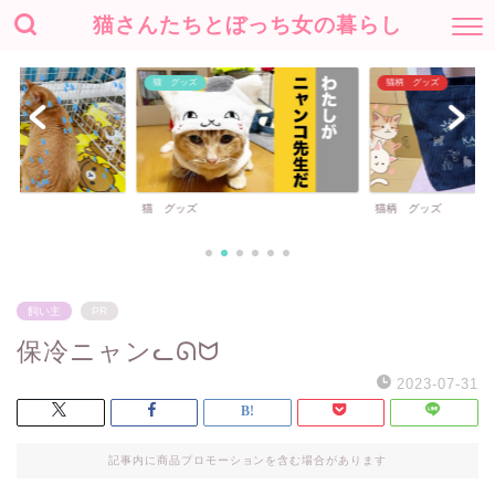
猫さんたちとぼっち女の暮らし
猫 グッズ
猫柄 グッズ
猫 グッズ
猫柄 グッズ
飼い主
PR
保冷ニャンᓚᘏᗢ
2023-07-31
記事内に商品プロモーションを含む場合があります