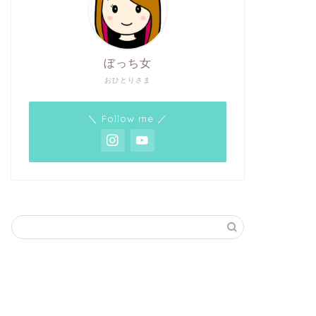
ぼっち女
おひとりさま
＼ Follow me ／