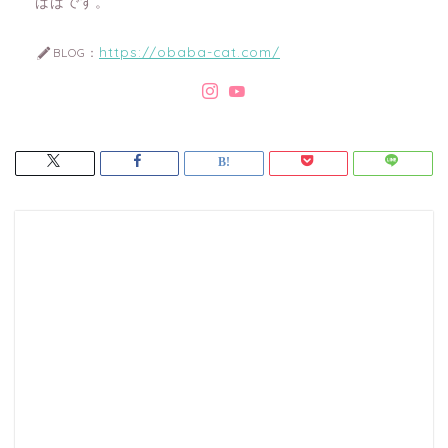
ばばです。
https://obaba-cat.com/
BLOG：