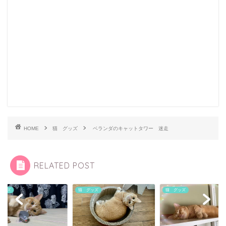
HOME
猫 グッズ
ベランダのキャットタワー 迷走
RELATED POST
グッズ
猫 グッズ
猫 グッズ