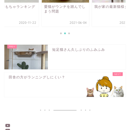
のおもちゃランキング
愛猫がウンチを踏んでし
我が家の最新猫様グ
まう問題
2020-11-22
2021-06-04
2022-1
短足猫さん久しぶりのふみふみ
田舎の方がランニングしにくい？