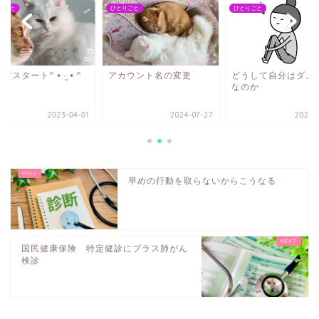
りごと
ひとりごと
ひとりごと
度スタート^ • ·̫ • ^
どうして自分はダメ
アカウント名の変更
なのか
2023-04-01
2024-07-27
2024-1
早めの行動を取らないからこうなる
国民健康保険 特定健診にプラス肺がん
検診