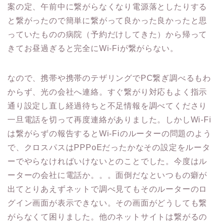
案の定、午前中に繋がらなくなり電源落としたりする
と繋がったので簡単に繋がって良かった良かったと思
っていたものの病院（予約だけしてきた）から帰って
きてお昼過ぎると完全にWi-Fiが繋がらない。
なので、携帯や携帯のテザリングでPC繋ぎ調べるもわ
からず、光の会社へ連絡。すぐ繋がり対応もよく指示
通り設定し直し経過待ちと不足情報を調べてくださり
一旦電話を切って再度連絡がありました。しかしWi-Fi
は繋がらずの報告するとWi-Fiのルーターの問題のよう
で、クロスパスはPPPoEだったかなその設定をルータ
ーでやらなければいけないとのことでした。今度はル
ーターの会社に電話か。。。面倒だなといつもの癖が
出てとりあえずネットで調べ見てもそのルーターのロ
グイン画面が表示できない。その画面がどうしても繋
がらなくて困りました。他のネットサイトは繋がるの