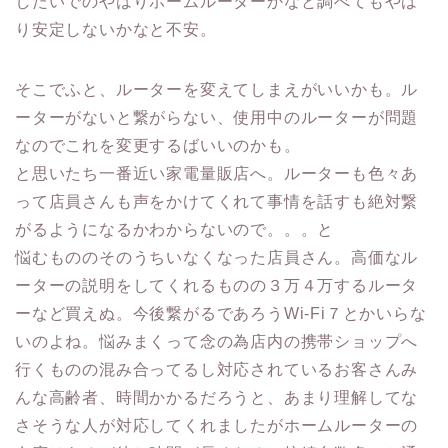
したいでのやはりホームルーターかなと調べてもやは
り安定しないかなと不安。
そこでふと、ルーターを変えてしまえがいいかも。ル
ーターがないと繋がらない、使用中のルーターが問題
なのでこれを変更するばいいのかも。
と思いたち一番近い家電量販店へ。ルーターも色々あ
って店員さんも声をかけてくれて事情を話すも絶対繋
がるようになるかわからないので。。。と
悩むもののそのうちいなくなった店員さん。高価なル
ーターの説明をしてくれるものの３万４万するルータ
ーなど買えぬ。今後繋がるであろうWi-Fi７とかいらな
いのよね。悩みまくって念の為店内の携帯ショップへ
行くものの混み合ってるし対応されているお客さんみ
んな高齢者、時間かかるだろうと、あまり理解してな
さそうな人が対応してくれましたがホームルーターの