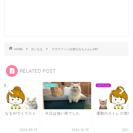
HOME
ポンなな
ラガマフィン白猫ななちゃんᓚᘏᗢ
RELATED POST
なな
ポンなな
ひとりごと
ンななをAIでイラスト
今日は強い雨でした
通勤のストレス増加
2024-09-13
2024-10-19
2024-1