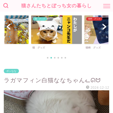
猫さんたちとぼっち女の暮らし
猫 グッズ
猫柄 グッズ
猫 グッズ
猫柄 グッズ
ポンなな
ラガマフィン白猫ななちゃんᓚᘏᗢ
2024-12-12