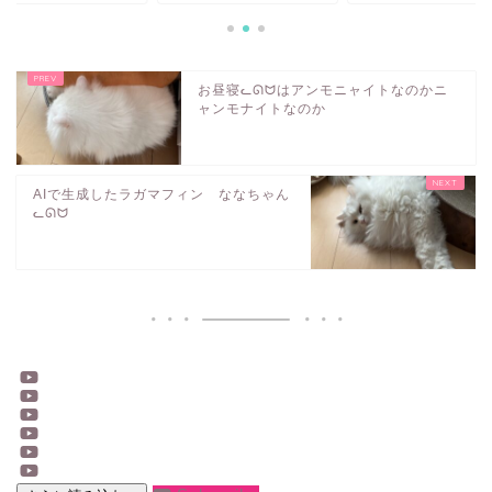
お昼寝ᓚᘏᗢはアンモニャイトなのかニ
ャンモナイトなのか
AIで生成したラガマフィン ななちゃん
ᓚᘏᗢ