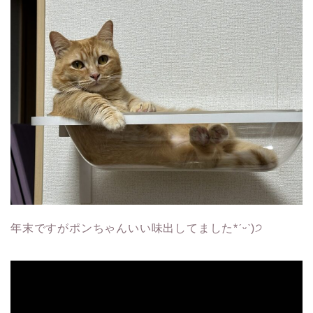
年末ですがポンちゃんいい味出してました*ˊᵕˋ)੭