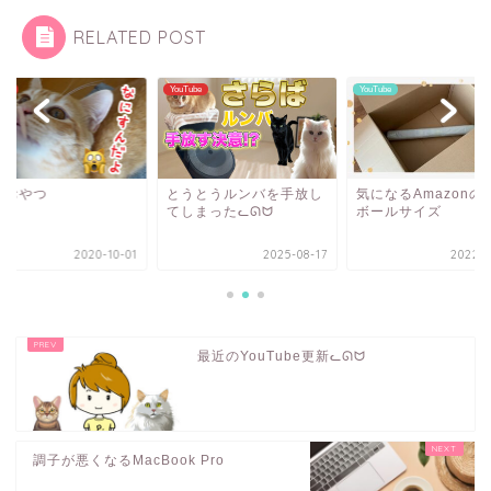
RELATED POST
ube
YouTube
YouTube
のおやつ
とうとうルンバを手放し
気になるAmazonの
てしまったᓚᘏᗢ
ボールサイズ
2020-10-01
2025-08-17
2022-0
最近のYouTube更新ᓚᘏᗢ
調子が悪くなるMacBook Pro