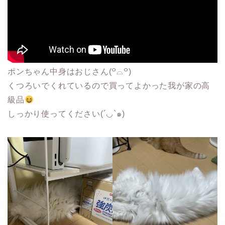
ポンちゃん中身はおじさん(꒪⌓꒪)
くつろいでくれているので買ってよかった我が家の高
級品
しっかり使ってください(´◡`๑)